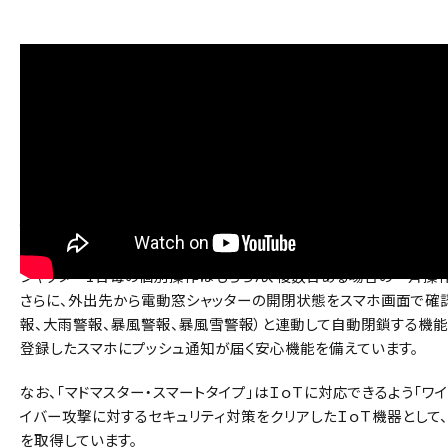
スマホで屋内外から電動窓シャッターをコントロール
スマホで電動タイプの商品をコントロールできるワイヤレス集中制御
トタイプ」は、宅内で操作する場合、1階にいながら2階の電動窓シ
できるため、部屋毎に移動して操作する必要がなく便利です。
また、外出先でも操作できますので、電動窓シャッターの閉め忘れ
シャッター1台毎の個別操作はもちろん、複数台ある場合の一斉操
さらに、外出先から電動窓シャッターの開閉状態をスマホ画面で確
報、大雨警報、暴風警報、暴風雪警報）と連動して自動閉鎖する機
登録したスマホにプッシュ通知が届く安心機能を備えています。
なお、「マドマスター・スマートタイプ」はＩｏＴに対応できるよう「ワ
イバー攻撃に対するセキュリティ対策をクリアしたＩｏＴ機器とし
を取得しています。