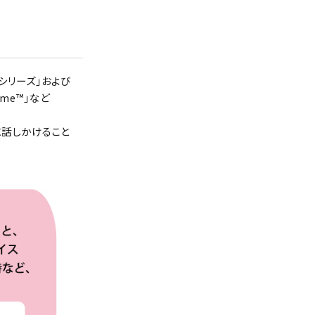
oシリーズ」および
me™」など
）に話しかけること