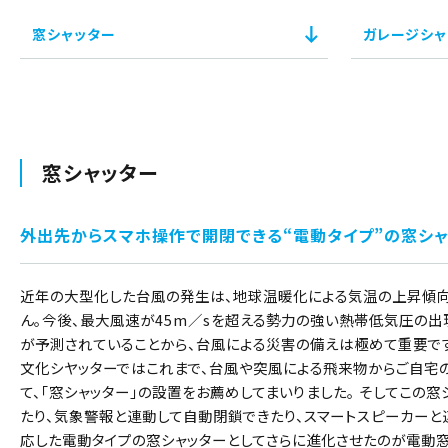
窓シャッター
ガレージシャ
窓シャッター
外出先からスマホ操作で開閉できる“電動タイプ”の窓シャ
近年の大型化した台風の発生は、地球温暖化による気温の上昇傾
ん。今後、最大風速が45m／sを超える勢力の強い熱帯低気圧の
が予測されていることから、台風による災害の備えは極めて重要で
文化シヤッターではこれまで、台風や突風による飛来物からご自宅の
て、「窓シャッター」の設置をお薦めしてまいりました。 そしてこの
たり、気象警報と連動して自動閉鎖できたり、スマートスピーカーと
応した電動タイプの窓シャッターとしてさらに進化させたのが電動窓シ