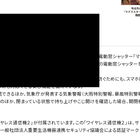
システム「セレコネクト2」。同システムに対応した電動窓シャッター「マ
ャッターを開けたり、お出かけ前に玄関先で家じゅうの電動窓シャッター
や、急激な天候の悪化による飛来物から窓の破損を防ぐためにも、スマ
作にも対応できる安心機能を備えています。
認できるほか、気象庁が発表する気象警報（大雨特別警報、暴風特別警
能のほか、閉まっている状態で持ち上げやこじ開けを確認した場合、開閉
イヤレス通信機２」が付属されています。この「ワイヤレス通信機２」は、サ
て、一般社団法人重要生活機器連携セキュリティ協議会による認証マーク