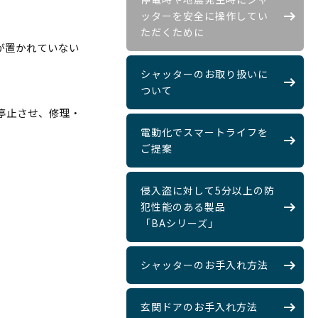
ッターを安全に操作してい
ただくために
が置かれていない
シャッターのお取り扱いに
ついて
停止させ、修理・
電動化でスマートライフを
ご提案
侵入盗に対して5分以上の防
犯性能のある製品
「BAシリーズ」
シャッターのお手入れ方法
玄関ドアのお手入れ方法