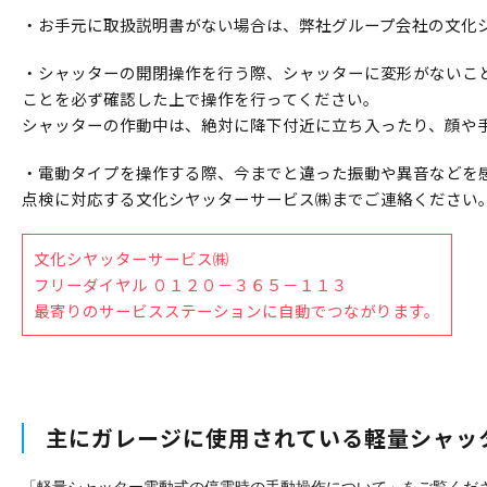
・お手元に取扱説明書がない場合は、弊社グループ会社の文化
・シャッターの開閉操作を行う際、シャッターに変形がないこ
ことを必ず確認した上で操作を行ってください。
シャッターの作動中は、絶対に降下付近に立ち入ったり、顔や
・電動タイプを操作する際、今までと違った振動や異音などを
点検に対応する文化シヤッターサービス㈱までご連絡ください
文化シヤッターサービス㈱
フリーダイヤル ０１２０－３６５－１１３
最寄りのサービスステーションに自動でつながります。
主にガレージに使用されている軽量シャッ
「軽量シャッター電動式の停電時の手動操作について」をご覧くだ