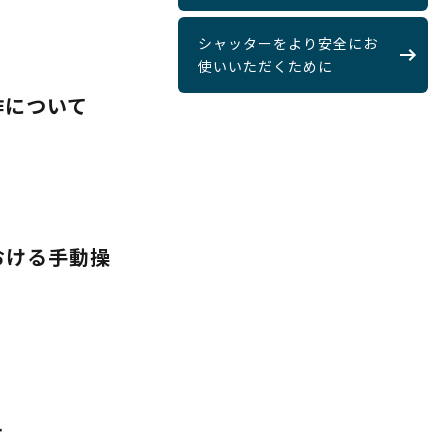
シャッターをより安全にお
使いいただくために
作について
おける手動操
て