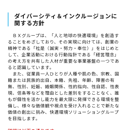
ダイバーシティ＆インクルージョンに
関する方針
ＢＸグループは、「人と地球の快適環境」を創造す
ることをめざしており、その実現に向けては、創業の
精神である「社是（誠実・努力・奉仕）」をはじめと
して、企業活動における行動指針である「経営理念」
の考え方を共有した人材が重要な事業基盤の一つであ
ると認識しています。
また、従業員一人ひとりが人種や肌の色、宗教、国
籍または民族的出自、本籍、先祖、年齢、障害の有
無、性別、妊娠、婚姻関係、性的指向、性自認、性表
現、信条等などを理由とした差別をすることなく、誰
もが個性を活かし能力を最大限に発揮できる環境を整
備し、様々な価値観や視点を受け入れることで新たな
価値の創出に挑み、快適環境ソリューショングループ
を目指します。