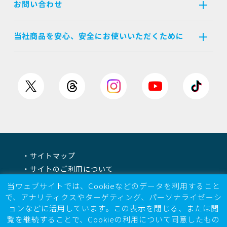
お問い合わせ
当社商品を安心、安全にお使いいただくために
サイトマップ
サイトのご利用について
個人情報保護方針
当ウェブサイトでは、Cookieなどのデータを利用すること
情報セキュリティ基本方針
で、アナリティクスやターゲティング、パーソナライゼーシ
ョンなどに活用しています。この表示を閉じる、または閲
電子公告
覧を継続することで、Cookieの利用について同意したもの
反社会的勢力に対する基本方針