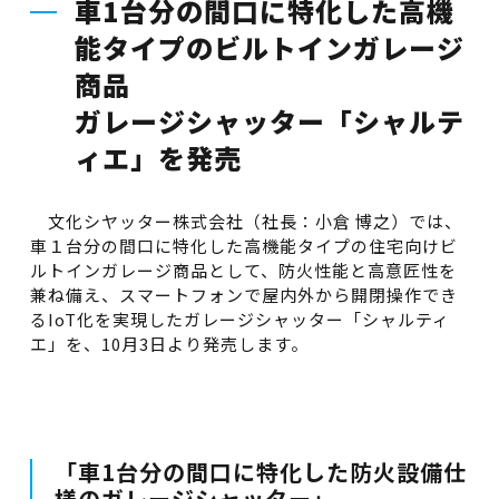
車1台分の間口に特化した高機
能タイプのビルトインガレージ
商品
ガレージシャッター「シャルテ
ィエ」を発売
文化シヤッター株式会社（社長：小倉 博之）では、
車１台分の間口に特化した高機能タイプの住宅向けビ
ルトインガレージ商品として、防火性能と高意匠性を
兼ね備え、スマートフォンで屋内外から開閉操作でき
るIoT化を実現したガレージシャッター「シャルティ
エ」を、10月3日より発売します。
「車1台分の間口に特化した防火設備仕
様のガレージシャッター」