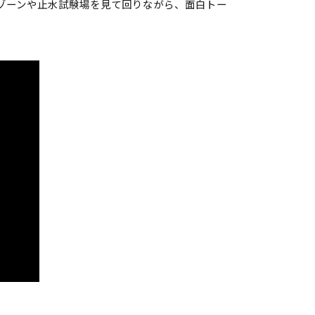
ゾーンや止水試験場を見て回りながら、面白トー