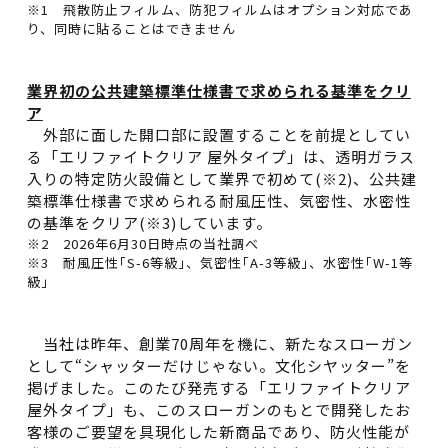
※1 飛散防止フィルム、防犯フィルムはオプション対応であ
り、同時に貼ることはできません
業界初の公共建築標準仕様書で求められる基準をクリ
ア
外部に面した開口部に設置することを前提としてい
る「エリファイトクリア 屋外タイプ」は、透明ガラス
入りの特定防火設備として業界で初めて(※2)、公共建
築標準仕様書で求められる耐風圧性、気密性、水密性
の基準をクリア(※3)しています。
※2 2026年6月30日時点の当社調べ
※3 耐風圧性｢S-6等級｣、気密性｢A-3等級｣、水密性｢W-1等
級｣
当社は昨年、創業70周年を機に、新たなスローガン
として“シャッターだけじゃない。文化シヤッター”を
掲げました。このたび発売する「エリファイトクリア
屋外タイプ」も、このスローガンのもとで開発したお
客様のご要望を具現化した新商品であり、防火性能が