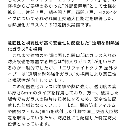
客様からご要望の多かった“外部設置用”として仕様を
拡充し、片開き戸、親子開き戸、両開き戸、FIXの4タ
イプについてそれぞれ国土交通大臣認定を取得した、
耐熱強化ガラス入りの特定防火設備です。
意匠性と視認性が高く安全性に配慮した“透明な耐熱強
化ガラス”を採用
これまで建物の外部に面した開口部にガラス入りの
防火設備を設置する場合は“網入りガラス”が用いられ
るのが一般的でしたが、「エリファイトクリア 屋外タ
イプ」は“透明な耐熱強化ガラス”の採用により意匠性
と視認性が向上しています。
この耐熱強化ガラスは衝撃や熱に強く、透明度の高
い厚さ8ｍｍのタイプを採用しており、万一、破損した
場合でもガラスの破片は粒状になるため、安全性に配
慮した仕様となっています。また、飛散防止フィルム
や防犯フィルム(※1)を貼付した仕様で国土交通大臣認
定を取得しているため、防犯性にも配慮した特定防火
設備となっています。