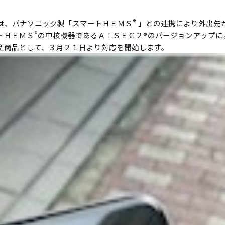
®
は、パナソニック製「スマートＨＥＭＳ
」との連携により外出先
®
トＨＥＭＳ
の中核機器であるＡｉＳＥＧ２®のバージョンアップに
型商品として、３月２１日より対応を開始します。