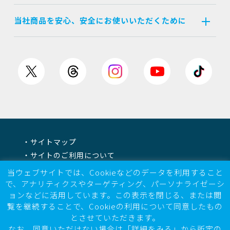
当社商品を安心、安全にお使いいただくために
サイトマップ
サイトのご利用について
個人情報保護方針
当ウェブサイトでは、Cookieなどのデータを利用すること
情報セキュリティ基本方針
で、アナリティクスやターゲティング、パーソナライゼーシ
ョンなどに活用しています。この表示を閉じる、または閲
電子公告
覧を継続することで、Cookieの利用について同意したもの
反社会的勢力に対する基本方針
とさせていただきます。
マルチステークホルダー方針
なお、同意いただけない場合は「詳細をみる」から所定の