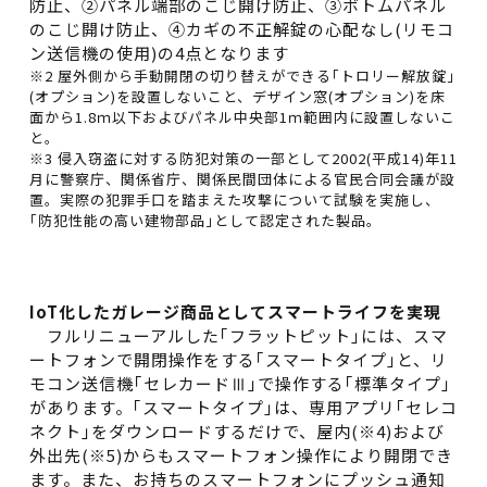
防止、②パネル端部のこじ開け防止、③ボトムパネル
のこじ開け防止、④カギの不正解錠の心配なし(リモコ
ン送信機の使用)の4点となります
※2 屋外側から手動開閉の切り替えができる｢トロリー解放錠｣
(オプション)を設置しないこと、デザイン窓(オプション)を床
面から1.8ｍ以下およびパネル中央部1ｍ範囲内に設置しないこ
と。
※3 侵入窃盗に対する防犯対策の一部として2002(平成14)年11
月に警察庁、関係省庁、関係民間団体による官民合同会議が設
置。実際の犯罪手口を踏まえた攻撃について試験を実施し、
｢防犯性能の高い建物部品｣として認定された製品。
IoT化したガレージ商品としてスマートライフを実現
フルリニューアルした｢フラットピット｣には、スマ
ートフォンで開閉操作をする｢スマートタイプ｣と、リ
モコン送信機｢セレカードⅢ｣で操作する｢標準タイプ｣
があります。｢スマートタイプ｣は、専用アプリ｢セレコ
ネクト｣をダウンロードするだけで、屋内(※4)および
外出先(※5)からもスマートフォン操作により開閉でき
ます。また、お持ちのスマートフォンにプッシュ通知