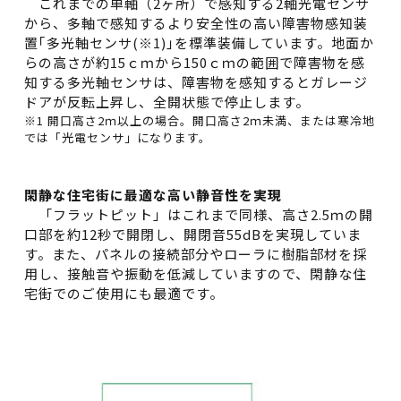
これまでの単軸（2ヶ所）で感知する2軸光電センサ
から、多軸で感知するより安全性の高い障害物感知装
置｢多光軸センサ(※1)｣を標準装備しています。地面か
らの高さが約15ｃｍから150ｃｍの範囲で障害物を感
知する多光軸センサは、障害物を感知するとガレージ
ドアが反転上昇し、全開状態で停止します。
※1 開口高さ2ｍ以上の場合。開口高さ2ｍ未満、または寒冷地
では「光電センサ」になります。
閑静な住宅街に最適な高い静音性を実現
「フラットピット」はこれまで同様、高さ2.5ｍの開
口部を約12秒で開閉し、開閉音55dBを実現していま
す。また、パネルの接続部分やローラに樹脂部材を採
用し、接触音や振動を低減していますので、閑静な住
宅街でのご使用にも最適です。