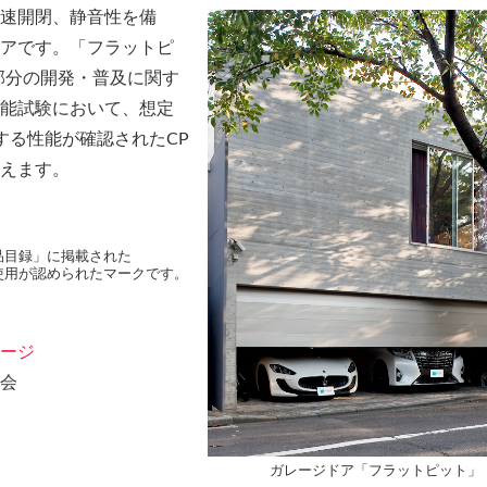
速開閉、静音性を備
アです。「フラットピ
部分の開発・普及に関す
能試験において、想定
する性能が確認されたCP
えます。
品目録」に掲載された
使用が認められたマークです。
ージ
会
ガレージドア「フラットピット」