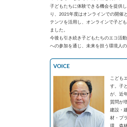
子どもたちに体験できる機会を提供し
り、2021年度はオンラインでの開
テンツを活用し、オンラインで子ども
ました。
今後も引き続き子どもたちのエコ活動
への参加を通じ、未来を担う環境人の
V
OICE
こども
す。子
が、近
質問が
建設・
材・プ
環、森