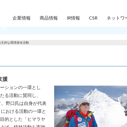
企業情報
商品情報
IR情報
CSR
ネットワ
SR
 自主的な環境保全活動
支援
ーションの一環とし
たる活動に賛同し、
す。野口氏は自身が代表
ドにおける活動の一環と
目的とした「ヒマラヤ