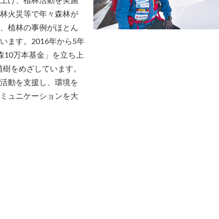
上げ、植林活動を実施
林火災等で年々森林が
、植林の事例がほとん
ます。2016年から5年
森10万本基金」を立ち上
の植樹をめざしています。
活動を支援し、環境を
ミュニケーションを大