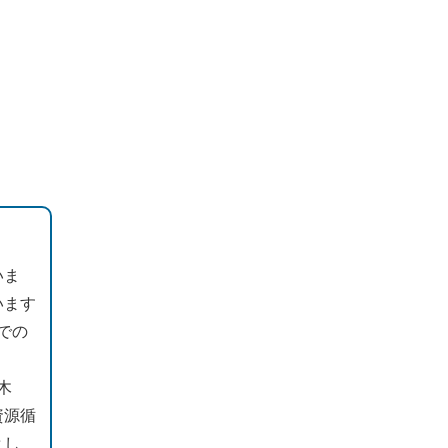
いま
います
での
木
資源循
とし