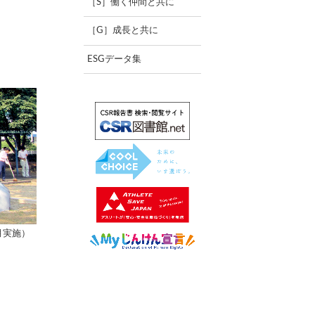
［S］働く仲間と共に
［G］成長と共に
ESGデータ集
月実施）