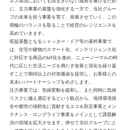
ネス環境においても揺るぎのない成長を遂げるため
に、主力事業の基盤を強化する一方で、当社グルー
プの未来を担う事業を育て、発展させていく、この
両輪のバランスを取ることで経営のレジリエンスを
高めていきます。
収益基盤となるシャッター・ドア等の基幹事業で
は、住宅や建物のスマート化、インテリジェンス化
に対応する商品のIoT化を進め、ニューノーマルの時
代に応じた生活ニーズを満たす改善と深化を繰り返
すことで期待以上の付加価値を提供し、お客様との
末永いパートナーシップをめざします。
注力事業では、気候変動を緩和し、また同時に気候
リスクに備え適応するという観点から、地球環境保
全や都市の強靭化に貢献するエコ＆防災事業とメン
テナンス・ロングライフ事業をメインとして課題解
決の領域を拡大させます。併せて当社グループにと