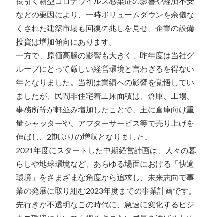
長引く新型コロナウイルス感染症の影響や経済不安
などの要因により、一時ボリュームダウンを余儀な
くされた建築市場も回復の兆しを見せ、企業の設備
投資は増加傾向にあります。
一方で、原価高騰の影響も大きく、昨年度は当社グ
ループにとって厳しい経営環境と言わざるを得ない
年となりました。当初は業績への影響を覚悟してい
ましたが、民間非住宅着工床面積は、倉庫、工場、
事務所等が軒並み増加したことで、主に倉庫向け重
量シャッターや、アフターサービス等で売り上げを
伸ばし、2期ぶりの増収となりました。
2021年度にスタートした中期経営計画は、人々の暮
らしや地球環境など、あらゆる場面における「快適
環境」をさまざまな角度から追求し、未来志向で事
業の発展に取り組む2023年度までの事業計画です。
先行きが不透明なこの時代に、急速に変化するビジ