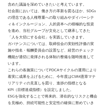
含めた議論を深めていきたいと考えています。
社会面においては、働き方の革新を図るほか、SDGs
の理念である人権尊重への取り組みやダイバーシテ
ィ＆インクルージョン、人的資本への積極的な投資
を進め、当社グループが文化として継承してきた
「人を大切にする会社」を実践していきます。
ガバナンスについては、取締役会の実効性評価の実
施や指名・報酬委員会の設置など、経営のチェック
機能が適切に発揮される体制の整備を随時推進して
います。
これらの各施策についてPDCAサイクルの運用により
着実に成果を上げるために、今年度はCSR4憲章マテ
リアリティの見直しを図り、進捗の指標となる
KPI（目標達成指標）を設定しました。
ESGを強化することで将来的、潜在的なリスクと機会
を見極め、持続可能性と安定性の確保に努めていき