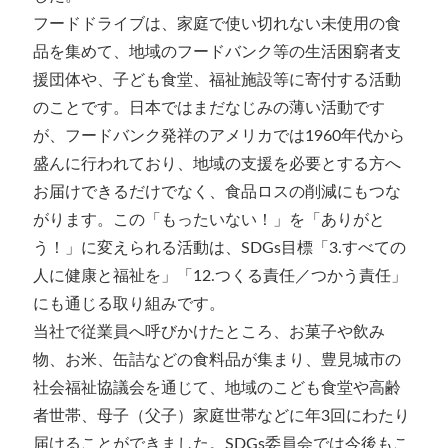
フードドライブは、家庭で使い切れない未使用の食
品を集めて、地域のフードバンク等の生活困窮者支
援団体や、子ども食堂、福祉施設等に寄付する活動
のことです。日本ではまだなじみの薄い活動です
が、フードバンク発祥のアメリカでは1960年代から
盛んに行われており、地域の支援を必要とする方へ
お届けできるだけでなく、食品ロスの削減にもつな
がります。この「もったいない！」を「ありがと
う！」に変えられる活動は、SDGs目標「3.すべての
人に健康と福祉を」「12.つくる責任／つかう責任」
にも通じる取り組みです。
当社で従業員へ呼びかけたところ、お菓子や飲み
物、お米、缶詰などの食料品が集まり、豊見城市の
社会福祉協議会を通じて、地域のこども食堂や高齢
者世帯、母子（父子）家庭世帯などに年3回にわたり
届けることができました。SDGs委員会では今後もこ