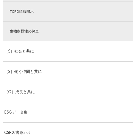
TCFD情報開示
生物多様性の保全
［S］社会と共に
［S］働く仲間と共に
［G］成長と共に
ESGデータ集
CSR図書館.net