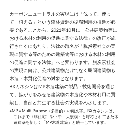
カーボンニュートラルの実現には「伐って、使っ
て、植える」という森林資源の循環利用の推進が必
要であることから、2021年10月に「公共建築物等に
おける木材の利用の促進に関する法律」の改正が施
行されるにあたり、法律の題名が「脱炭素社会の実
現に資する等のための建築物等における木材の利用
の促進に関する法律」へと変わります。脱炭素社会
の実現に向け、公共建築物だけでなく民間建築物も
木造・木質化促進の対象となります。
BXカネシンはMP木造建築の製品・技術開発を通じ
て、拡がりをみせる建築物の木造化や木材利用に貢
献し、自然と共生する社会の実現をめざします。
※MP＝Multi Purpose（多目的）の頭文字。BXカネシンは、
これまで〈非住宅〉や〈中・大規模〉と呼称されてきた木
造建築を新しく「MP木造建築」と統一しています。